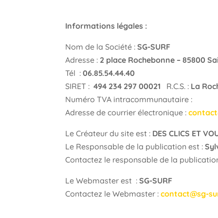
Informations légales :
Nom de la Société :
SG-SURF
Adresse :
2 place Rochebonne – 85800 Sain
Tél :
06.85.54.44.40
SIRET :
494 234 297 00021
R.C.S. :
La Roc
Numéro TVA intracommunautaire :
Adresse de courrier électronique :
contac
Le Créateur du site est :
DES CLICS ET VO
Le Responsable de la publication est :
Syl
Contactez le responsable de la publicatio
Le Webmaster est :
SG-SURF
Contactez le Webmaster :
contact@sg-su