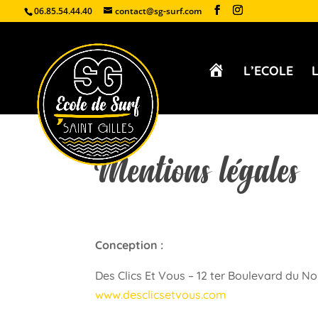
06.85.54.44.40
contact@sg-surf.com
A
L’ECOLE
C
C
U
E
I
L
Mentions légales
Conception :
Des Clics Et Vous – 12 ter Boulevard du No
www.desclicsetvous.com