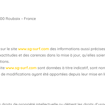
9100 Roubaix – France
 sur le site
www.sg-surf.com
des informations aussi précises 
ctitudes et des carences dans la mise à jour, qu’elles soient
tions.
site
www.sg-surf.com
sont données à titre indicatif, sont no
e de modifications ayant été apportées depuis leur mise en l
s droits de propriété intellectuelle ou détient les droits d’us