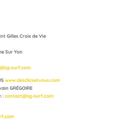
t Gilles Croix de Vie
he Sur Yon
t@sg-surf.com
US
www.desclicsetvous.com
vain GRÉGOIRE
n :
contact@sg-surf.com
rf.com